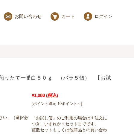
お問い合わせ
カート
ログイン
煎りたて一番白８０ｇ （バラ５個） 【お試
¥1,080
(税込)
[ポイント還元 10ポイント～]
さい。（選択必
「お試し便」のご利用の場合は１注文に
つき、いずれか１セットまでです。
複数セットもしくは他商品との買い合わ