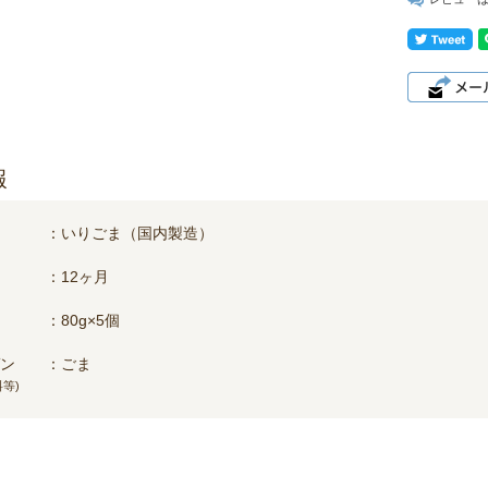
報
いりごま（国内製造）
12ヶ月
80g×5個
ン
ごま
等)