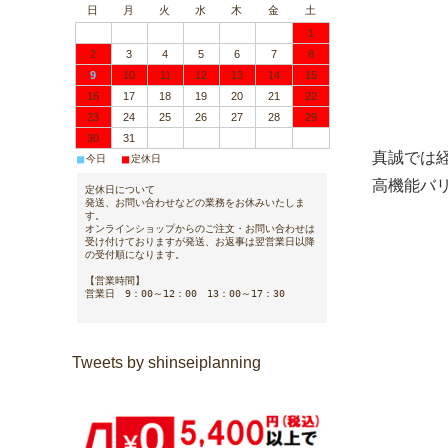
日
月
火
水
木
金
土
1
2
3
4
5
6
7
8
9
10
11
12
13
14
15
16
17
18
19
20
21
22
23
24
25
26
27
28
29
30
31
真誠では
■
■
今日
定休日
高機能バ
定休日について
発送、お問い合わせなどの業務をお休みいたしま
す。
オンラインショップからのご注文・お問い合わせは
受け付けておりますが発送、お返事は翌営業日以降
の受付順になります。
【営業時間】
営業日 9：00～12：00 13：00～17：30
Tweets by shinseiplanning