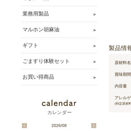
業務用製品
マルホン胡麻油
ギフト
製品情
ごますり体験セット
原材料名
賞味期間
お買い得商品
内容量
アレルゲ
(特定原材料
2026/08