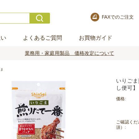
FAXでのご注文
想い
よくあるご質問
お買物ガイド
業務用・家庭用製品 価格改定について
ごま
いりごま
し便可】
価格:
ご確認くだ
須）: