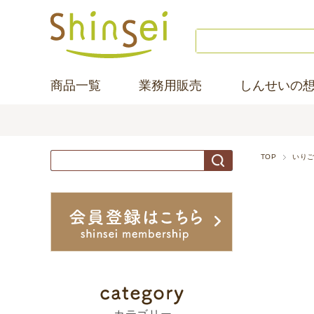
商品一覧
業務用販売
しんせいの
TOP
いり
商
品