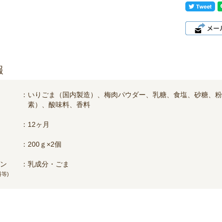
報
いりごま（国内製造）、梅肉パウダー、乳糖、食塩、砂糖、粉
素）、酸味料、香料
12ヶ月
200ｇ×2個
ン
乳成分・ごま
等)