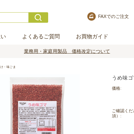
FAXでのご注文
想い
よくあるご質問
お買物ガイド
業務用・家庭用製品 価格改定について
かけ・味ごま
うめ味ゴ
価格:
ご確認くだ
須）: