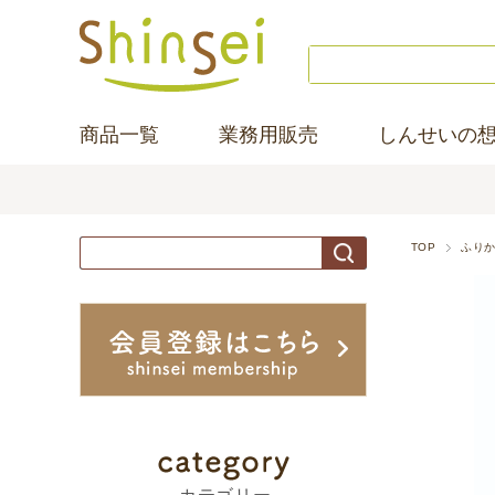
商品一覧
業務用販売
しんせいの
TOP
ふり
商
品