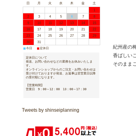
日
月
火
水
木
金
土
1
2
3
4
5
6
7
8
9
10
11
12
13
14
15
16
17
18
19
20
21
22
23
24
25
26
27
28
29
30
31
紀州産の
■
■
今日
定休日
香ばしい
定休日について
発送、お問い合わせなどの業務をお休みいたしま
そのまま
す。
オンラインショップからのご注文・お問い合わせは
受け付けておりますが発送、お返事は翌営業日以降
の受付順になります。
■賞味
【営業時間】
在庫か
営業日 9：00～12：00 13：00～17：30
目安とし
商品の
Tweets by shinseiplanning
※訳あ
賞味期間