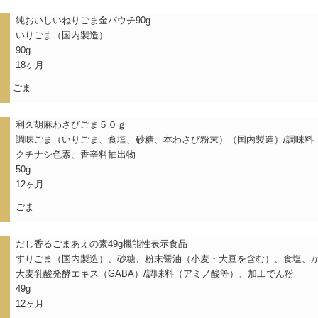
純おいしいねりごま金パウチ90g
いりごま（国内製造）
90g
18ヶ月
ごま
）
利久胡麻わさびごま５０ｇ
調味ごま（いりごま、食塩、砂糖、本わさび粉末）（国内製造）/調味料
クチナシ色素、香辛料抽出物
50g
12ヶ月
ごま
）
だし香るごまあえの素49g機能性表示食品
すりごま（国内製造）、砂糖、粉末醤油（小麦・大豆を含む）、食塩、
大麦乳酸発酵エキス（GABA）/調味料（アミノ酸等）、加工でん粉
49g
12ヶ月