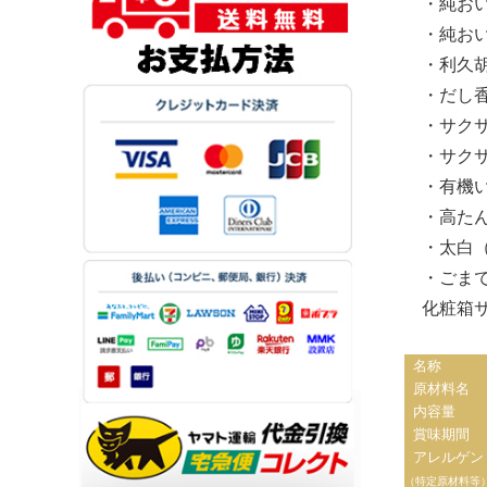
・純お
・純お
・利
・だし香
・サク
・サク
・有
・高た
・太白
・ごま
化粧箱サイ
名称
原材料名
内容量
賞味期間
アレルゲン
（特定原材料等