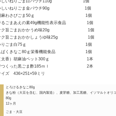
いしいねりごま白パウチ110g 1個
いしいねりごま金パウチ90g 1個
久胡麻わさびごま50ｇ 1個
るごまあえの素49g機能性表示食品 1個
サク旨ごまおかかうめ味20g 1個
サク旨ごまおかかしょうゆ味25g 1個
機いりごま白75ｇ 1個
んぱくきなこ80ｇ栄養機能食品 1個
（太香）胡麻油ペット300ｇ 1本
でつくった黒ごま酢185ｍｌ 2本
ズ 436×251×59ミリ
とろけるきなこ80g
きな粉（大豆を含む、国内製造）、麦芽糖、加工黒糖、イソマルトオリ
80g
12ヶ月
ごま・大豆
）