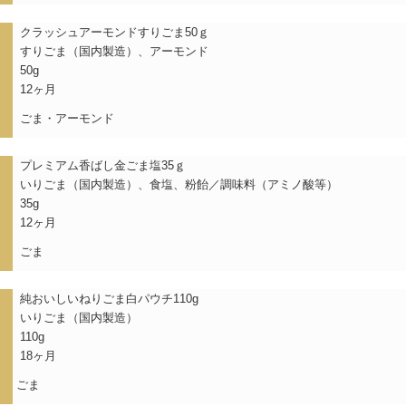
クラッシュアーモンドすりごま50ｇ
すりごま（国内製造）、アーモンド
50g
12ヶ月
ごま・アーモンド
）
プレミアム香ばし金ごま塩35ｇ
いりごま（国内製造）、食塩、粉飴／調味料（アミノ酸等）
35g
12ヶ月
ごま
）
純おいしいねりごま白パウチ110g
いりごま（国内製造）
110g
18ヶ月
ごま
）