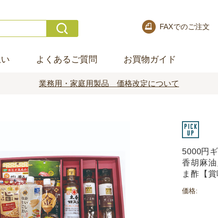
FAXでのご注文
想い
よくあるご質問
お買物ガイド
業務用・家庭用製品 価格改定について
ト
5000
香胡麻油
ま酢【賞
価格: