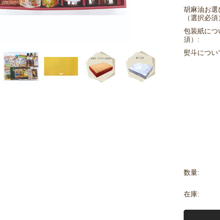
胡麻油お選
（選択必須
包装紙につ
須）:
熨斗につい
数量:
在庫: