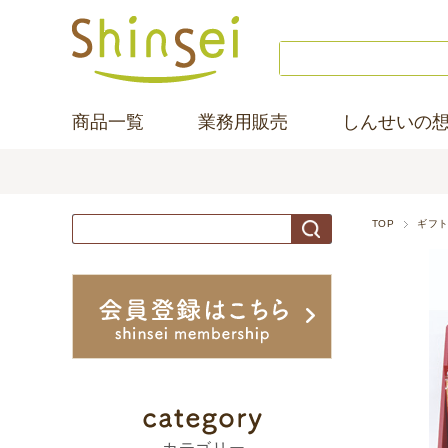
商品一覧
業務用販売
しんせいの
TOP
ギフ
商
品