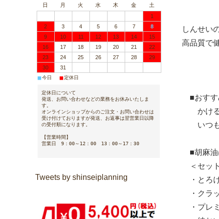
日
月
火
水
木
金
土
1
2
3
4
5
6
7
8
しんせい
9
10
11
12
13
14
15
高品質で
16
17
18
19
20
21
22
23
24
25
26
27
28
29
30
31
■
■
今日
定休日
定休日について
■おすすめ
発送、お問い合わせなどの業務をお休みいたしま
す。
かけるだ
オンラインショップからのご注文・お問い合わせは
受け付けておりますが発送、お返事は翌営業日以降
いつもの
の受付順になります。
【営業時間】
営業日 9：00～12：00 13：00～17：30
■胡麻油
＜セット
Tweets by shinseiplanning
・と
・クラ
・プレ