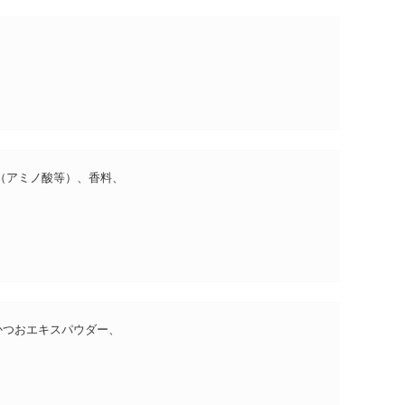
（アミノ酸等）、香料、
かつおエキスパウダー、