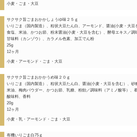
小麦・ごま・大豆
）
サクサク旨ごまおかかしょうゆ味２５ｇ
いりごま（国内製造）、粒状大豆たん白、アーモンド、醤油(小麦・大豆
食塩、米油、かつお節、粉末醤油(小麦・大豆を含む）、酵母エキス／調
甘味料（カンゾウ）、カラメル色素、加工でん粉
25g
12ヶ月
小麦・アーモンド・ごま・大豆
）
サクサク旨ごまおかかうめ味２０ｇ
いりごま（国内製造）、粒状大豆たん白、醤油(小麦・大豆を含む）、砂
米油、梅肉パウダー、かつお節、乳糖、粉飴／調味料（アミノ酸等）、
酸味料、香料
20g
12ヶ月
小麦・乳・アーモンド・ごま・大豆
）
有機いりごま白75ｇ